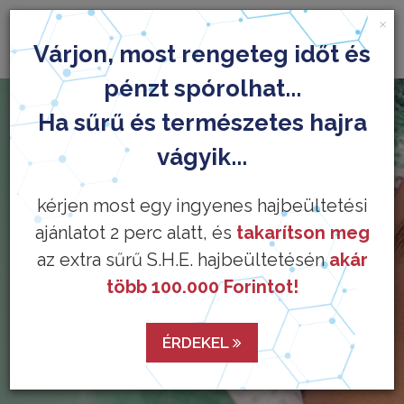
×
Várjon, most rengeteg időt és
pénzt spórolhat...
Ha sűrű és természetes hajra
vágyik...
kérjen most egy ingyenes hajbeültetési
ajánlatot 2 perc alatt, és
takarítson meg
az extra sűrű S.H.E. hajbeültetésén
akár
több 100.000 Forintot!
ÉRDEKEL