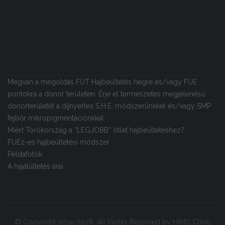
Megvan a megoldás FUT Hajbeültetés hegre és/vagy FUE
pontokra a donor területen. Érje el természetes megjelenésű
donorterületét a díjnyertes S.H.E. módszerünkkel és/vagy SMP
fejbőr mikropigmentációnkkal
Miért Törökország a “LEGJOBB” ötlet hajbeültetéshez?
FUE2-es hajbeültetési módszer
Példafotók
A hajátültetés árai
© Copyright 2014-2026. All Rights Reserved by HIMG Clinic