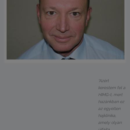
“Azért
kerestem fel a
HIMG-t, mert
hazánkban ez
az egyetlen
hajklinika,
amely olyan
újfajta