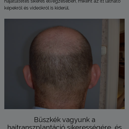
hajátültetés sikeres elvégzésében, miként az itt látható
képekről és videókról is kiderül.
Büszkék vagyunk a
hajtranszplantáció sikerességére, és