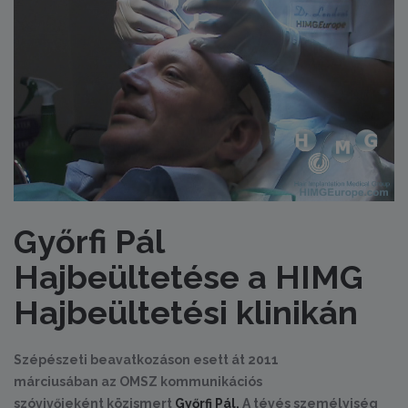
Győrfi Pál
Hajbeültetése a HIMG
Hajbeültetési klinikán
Szépészeti beavatkozáson esett át 2011
márciusában az OMSZ kommunikációs
szóvivőjeként közismert
Győrfi Pál.
A tévés személyiség