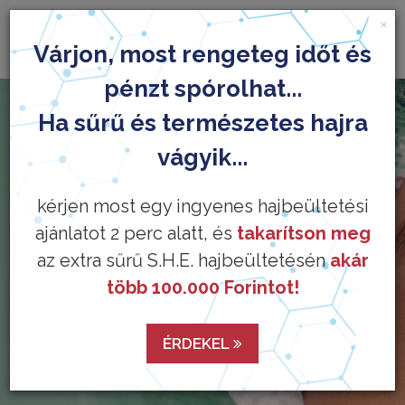
×
Várjon, most rengeteg időt és
pénzt spórolhat...
Ha sűrű és természetes hajra
vágyik...
kérjen most egy ingyenes hajbeültetési
ajánlatot 2 perc alatt, és
takarítson meg
az extra sűrű S.H.E. hajbeültetésén
akár
több 100.000 Forintot!
ÉRDEKEL