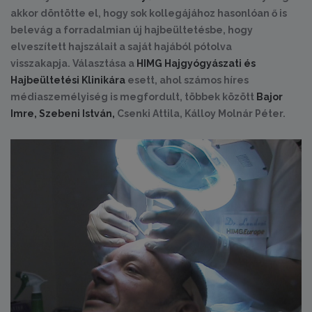
akkor döntötte el, hogy sok kollegájához hasonlóan ő is
belevág a forradalmian új hajbeültetésbe, hogy
elveszített hajszálait a saját hajából pótolva
visszakapja. Választása a
HIMG Hajgyógyászati és
Hajbeültetési Klinikára
esett, ahol számos híres
médiaszemélyiség is megfordult, többek között
Bajor
Imre,
Szebeni István,
Csenki Attila, Kálloy Molnár Péter.