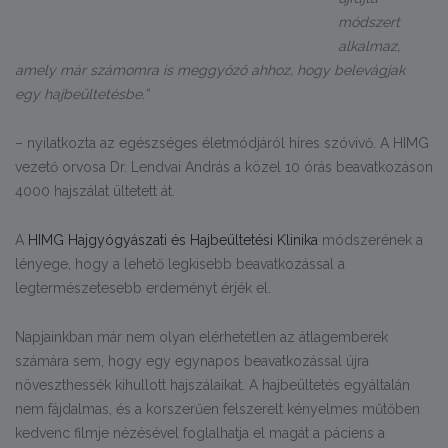
módszert
alkalmaz,
amely már számomra is meggyőző ahhoz, hogy belevágjak
egy hajbeültetésbe.”
– nyilatkozta az egészséges életmódjáról híres szóvivő. A HIMG
vezető orvosa Dr. Lendvai András a közel 10 órás beavatkozáson
4000 hajszálat ültetett át.
A
HIMG Hajgyógyászati és Hajbeültetési Klinika
módszerének a
lényege, hogy a lehető legkisebb beavatkozással a
legtermészetesebb erdeményt érjék el.
Napjainkban már nem olyan elérhetetlen az átlagemberek
számára sem, hogy egy egynapos beavatkozással újra
növeszthessék kihullott hajszálaikat. A hajbeültetés egyáltalán
nem fájdalmas, és a korszerűen felszerelt kényelmes műtőben
kedvenc filmje nézésével foglalhatja el magát a páciens a