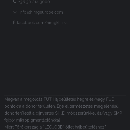
+36 30 214 3000
info@himgeurope.com
facebook.com/himgklinika
Megvan a megoldás FUT Hajbeültetés hegre és/vagy FUE
pontokra a donor területen. Érje el természetes megjelenésű
donorterületét a díjnyertes S.H.E. módszerünkkel és/vagy SMP
fejbőr mikropigmentációnkkal
Miért Törökország a “LEGJOBB” ötlet hajbeültetéshez?